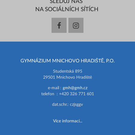
SLEDUJ NÁS
NA SOCIÁLNÍCH SÍTÍCH
facebook
instagram
GYMNÁZIUM MNICHOVO HRADIŠTĚ, P.O.
Studentská 895
29501 Mnichovo Hradiště
e-mail :
gmh@gmh.cz
telefon : +420 326 771 601
dat.schr.: czjsggv
Více informací...