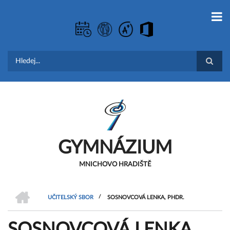
Přejít
k
hlavnímu
obsahu
Hledat
GYMNÁZIUM
MNICHOVO HRADIŠTĚ
DOMŮ
/
UČITELSKÝ SBOR
SOSNOVCOVÁ LENKA, PHDR.
DROBEČKOVÁ
SOSNOVCOVÁ LENKA,
NAVIGACE