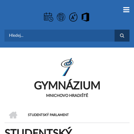
Přejít
k
hlavnímu
obsahu
Hledat
GYMNÁZIUM
MNICHOVO HRADIŠTĚ
DOMŮ
STUDENTSKÝ PARLAMENT
DROBEČKOVÁ
STUDENTSKÝ
NAVIGACE