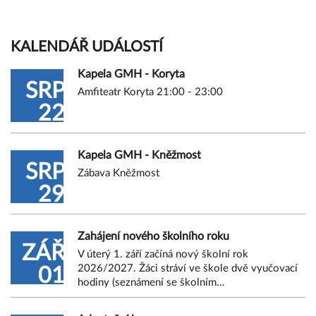
KALENDÁŘ UDÁLOSTÍ
Kapela GMH - Koryta
SRP
Amfiteatr Koryta 21:00 - 23:00
22
Kapela GMH - Kněžmost
SRP
Zábava Kněžmost
29
Zahájení nového školního roku
ZÁŘ
V úterý 1. září začíná nový školní rok
2026/2027. Žáci stráví ve škole dvě vyučovací
01
hodiny (seznámení se školním…