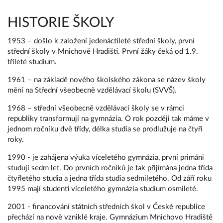
HISTORIE ŠKOLY
1953 – došlo k založení jedenáctileté střední školy, první
střední školy v Mnichově Hradišti. První žáky čeká od 1.9.
tříleté studium.
1961 – na základě nového školského zákona se název školy
mění na Střední všeobecně vzdělávací školu (SVVŠ).
1968 – střední všeobecně vzdělávací školy se v rámci
republiky transformují na gymnázia. O rok později tak máme v
jednom ročníku dvě třídy, délka studia se prodlužuje na čtyři
roky.
1990 - je zahájena výuka víceletého gymnázia, první primáni
studují sedm let. Do prvních ročníků je tak přijímána jedna třída
čtyřletého studia a jedna třída studia sedmiletého. Od září roku
1995 mají studenti víceletého gymnázia studium osmileté.
2001 - financování státních středních škol v České republice
přechází na nově vzniklé kraje. Gymnázium Mnichovo Hradiště