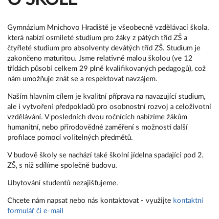
Gymnázium Mnichovo Hradiště je všeobecně vzdělávací škola,
která nabízí osmileté studium pro žáky z pátých tříd ZŠ a
čtyřleté studium pro absolventy devátých tříd ZŠ. Studium je
zakončeno maturitou. Jsme relativně malou školou (ve 12
třídách působí celkem 29 plně kvalifikovaných pedagogů), což
nám umožňuje znát se a respektovat navzájem.
Naším hlavním cílem je kvalitní příprava na navazující studium,
ale i vytvoření předpokladů pro osobnostní rozvoj a celoživotní
vzdělávání. V posledních dvou ročnících nabízíme žákům
humanitní, nebo přírodovědné zaměření s možností další
profilace pomocí volitelných předmětů.
V budově školy se nachází také školní jídelna spadající pod 2.
ZŠ, s níž sdílíme společně budovu.
Ubytování studentů nezajišťujeme.
Chcete nám napsat nebo nás kontaktovat - využijte
kontaktní
formulář či e-mail