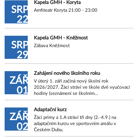
Kapela GMH - Koryta
SRP
Amfiteatr Koryta 21:00 - 23:00
22
Kapela GMH - Kněžmost
SRP
Zábava Kněžmost
29
Zahájení nového školního roku
ZÁŘ
V úterý 1. září začíná nový školní rok
2026/2027. Žáci stráví ve škole dvě vyučovací
01
hodiny (seznámení se školním…
Adaptační kurz
ZÁŘ
Žáci primy a 1.A stráví tři dny (2.-4.9.) na
adaptačním kurzu ve sportovním areálu v
02
Českém Dubu.