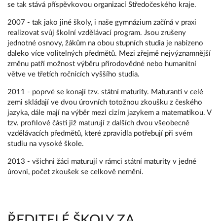
se tak stává příspěvkovou organizací Středočeského kraje.
2007 - tak jako jiné školy, i naše gymnázium začíná v praxi
realizovat svůj školní vzdělávací program. Jsou zrušeny
jednotné osnovy, žákům na obou stupních studia je nabízeno
daleko více volitelných předmětů. Mezi zřejmě nejvýznamnější
změnu patří možnost výběru přírodovědné nebo humanitní
větve ve třetích ročnících vyššího studia.
2011 - poprvé se konají tzv. státní maturity. Maturanti v celé
zemi skládají ve dvou úrovních totožnou zkoušku z českého
jazyka, dále mají na výběr mezi cizím jazykem a matematikou. V
tzv. profilové části již maturují z dalších dvou všeobecně
vzdělávacích předmětů, které zpravidla potřebují při svém
studiu na vysoké škole.
2013 - všichni žáci maturují v rámci státní maturity v jedné
úrovni, počet zkoušek se celkově nemění.
ŘEDITELÉ ŠKOLY ZA