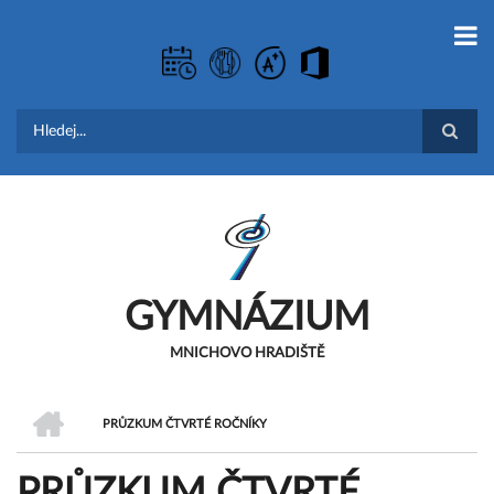
Přejít
k
hlavnímu
obsahu
Hledat
GYMNÁZIUM
MNICHOVO HRADIŠTĚ
DOMŮ
PRŮZKUM ČTVRTÉ ROČNÍKY
DROBEČKOVÁ
PRŮZKUM ČTVRTÉ
NAVIGACE