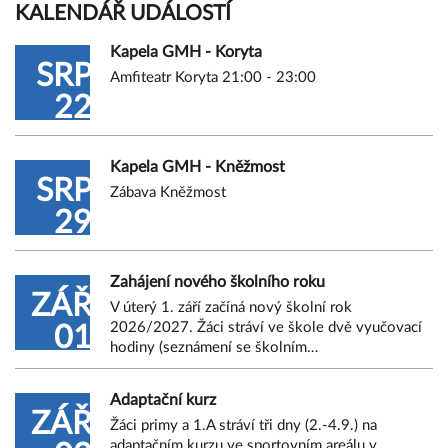
KALENDÁŘ UDÁLOSTÍ
Kapela GMH - Koryta
SRP
Amfiteatr Koryta 21:00 - 23:00
22
Kapela GMH - Kněžmost
SRP
Zábava Kněžmost
29
Zahájení nového školního roku
ZÁŘ
V úterý 1. září začíná nový školní rok
2026/2027. Žáci stráví ve škole dvě vyučovací
01
hodiny (seznámení se školním…
Adaptační kurz
ZÁŘ
Žáci primy a 1.A stráví tři dny (2.-4.9.) na
adaptačním kurzu ve sportovním areálu v