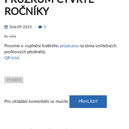
ROČNÍKY
Dub
09
2025
0
By
vofrk
Prosíme o vyplnění krátkého
průzkumu
na téma volitelných
profilových předmětů.
QR kód
STUDENT
Pro vkládání komentářů se musíte
PŘIHLÁSIT