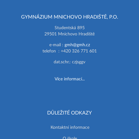
GYMNÁZIUM MNICHOVO HRADIŠTĚ, P.O.
Studentská 895
29501 Mnichovo Hradiště
e-mail :
gmh@gmh.cz
telefon : +420 326 771 601
dat.schr.: czjsggv
Více informací...
DŮLEŽITÉ ODKAZY
Kontaktní informace
O škole