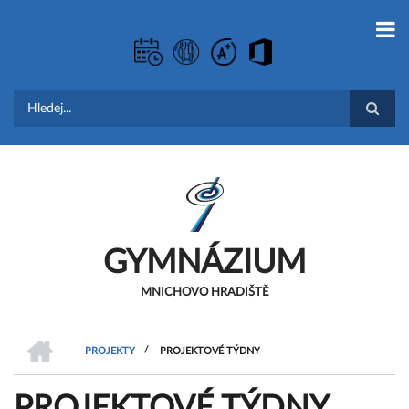
Přejít
k
hlavnímu
obsahu
Hledat
GYMNÁZIUM
MNICHOVO HRADIŠTĚ
DOMŮ
/
PROJEKTY
PROJEKTOVÉ TÝDNY
DROBEČKOVÁ
PROJEKTOVÉ TÝDNY
NAVIGACE