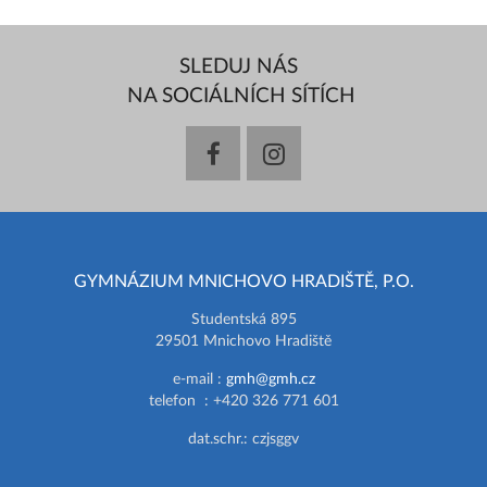
SLEDUJ NÁS
NA SOCIÁLNÍCH SÍTÍCH
facebook
instagram
GYMNÁZIUM MNICHOVO HRADIŠTĚ, P.O.
Studentská 895
29501 Mnichovo Hradiště
e-mail :
gmh@gmh.cz
telefon : +420 326 771 601
dat.schr.: czjsggv