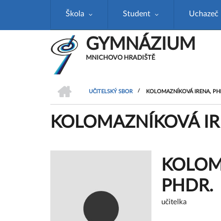
Přejít
Škola
Student
Uchazeč
k
hlavnímu
obsahu
GYMNÁZIUM
MNICHOVO HRADIŠTĚ
DOMŮ
/
UČITELSKÝ SBOR
KOLOMAZNÍKOVÁ IRENA, PH
DROBEČKOVÁ
KOLOMAZNÍKOVÁ IR
NAVIGACE
KOLOM
PHDR.
učitelka