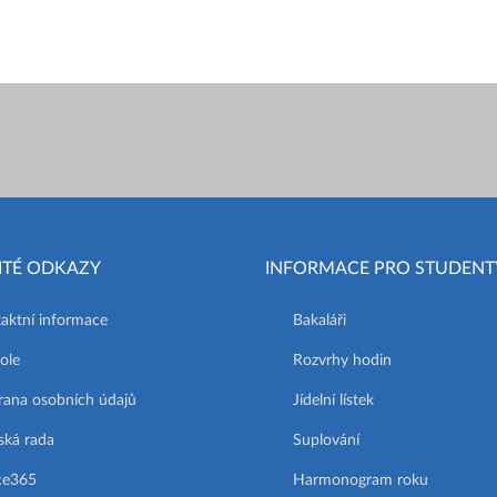
ITÉ ODKAZY
INFORMACE PRO STUDENT
aktní informace
Bakaláři
ole
Rozvrhy hodin
ana osobních údajů
Jídelní lístek
ská rada
Suplování
ce365
Harmonogram roku