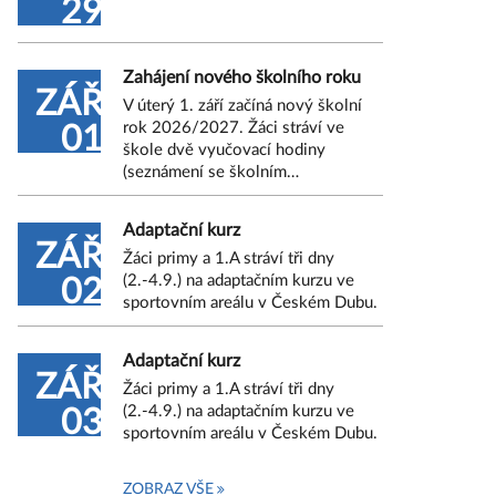
29
Zahájení nového školního roku
ZÁŘ
V úterý 1. září začíná nový školní
rok 2026/2027. Žáci stráví ve
01
škole dvě vyučovací hodiny
(seznámení se školním…
Adaptační kurz
ZÁŘ
Žáci primy a 1.A stráví tři dny
(2.-4.9.) na adaptačním kurzu ve
02
sportovním areálu v Českém Dubu.
Adaptační kurz
ZÁŘ
Žáci primy a 1.A stráví tři dny
(2.-4.9.) na adaptačním kurzu ve
03
sportovním areálu v Českém Dubu.
ZOBRAZ VŠE