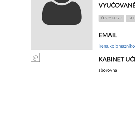
VYUČOVANÉ
ČESKÝ JAZYK
LAT
EMAIL
irena.kolomaznik
KABINET UČ
sborovna