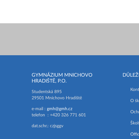
GYMNÁZIUM MNICHOVO
DŮLEŽ
HRADIŠTĚ, P.O.
Kont
Studentská 895
29501 Mnichovo Hradiště
O šk
e-mail :
gmh@gmh.cz
Ochr
telefon : +420 326 771 601
Škol
dat.schr.: czjsggv
Offi