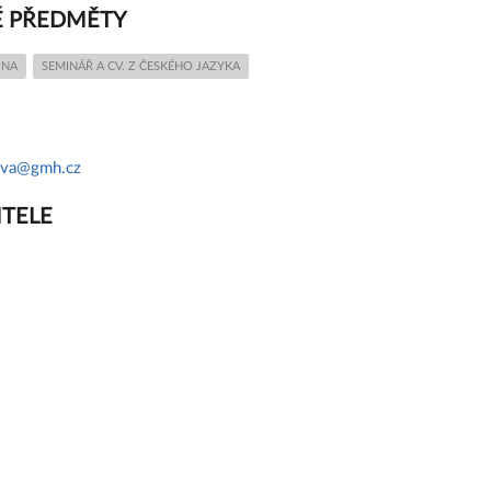
 PŘEDMĚTY
INA
SEMINÁŘ A CV. Z ČESKÉHO JAZYKA
ova@gmh.cz
ITELE