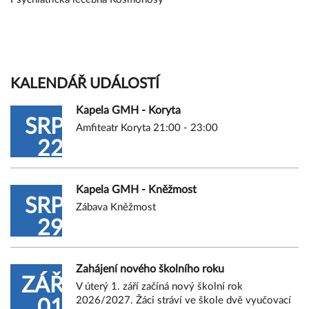
KALENDÁŘ UDÁLOSTÍ
Kapela GMH - Koryta
SRP
Amfiteatr Koryta 21:00 - 23:00
22
Kapela GMH - Kněžmost
SRP
Zábava Kněžmost
29
Zahájení nového školního roku
ZÁŘ
V úterý 1. září začíná nový školní rok
2026/2027. Žáci stráví ve škole dvě vyučovací
01