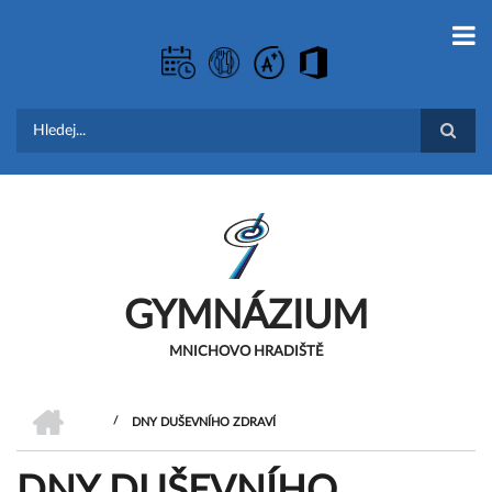
Přejít
k
hlavnímu
obsahu
Hledat
GYMNÁZIUM
MNICHOVO HRADIŠTĚ
DOMŮ
/
DNY DUŠEVNÍHO ZDRAVÍ
DROBEČKOVÁ
DNY DUŠEVNÍHO
NAVIGACE