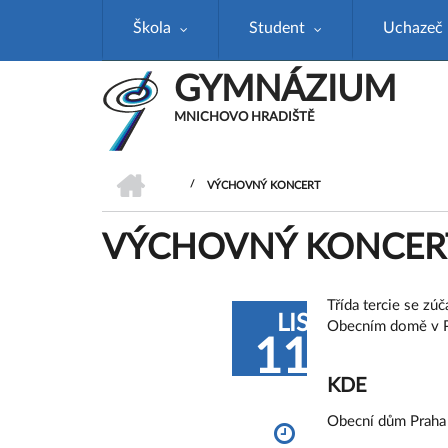
Přejít
Škola
Student
Uchazeč
k
hlavnímu
obsahu
GYMNÁZIUM
MNICHOVO HRADIŠTĚ
DOMŮ
/
VÝCHOVNÝ KONCERT
DROBEČKOVÁ
VÝCHOVNÝ KONCER
NAVIGACE
Třída tercie se zú
LIS
Obecním domě v Pr
11
KDE
Obecní dům Praha