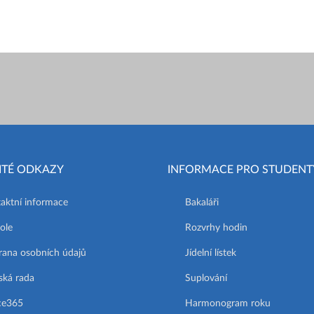
ITÉ ODKAZY
INFORMACE PRO STUDENT
aktní informace
Bakaláři
ole
Rozvrhy hodin
ana osobních údajů
Jídelní lístek
ská rada
Suplování
ce365
Harmonogram roku