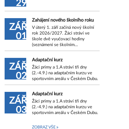
29
Zahájení nového školního roku
ZÁŘ
V úterý 1. září začíná nový školní
rok 2026/2027. Žáci stráví ve
01
škole dvě vyučovací hodiny
(seznámení se školním…
Adaptační kurz
ZÁŘ
Žáci primy a 1.A stráví tři dny
(2.-4.9.) na adaptačním kurzu ve
02
sportovním areálu v Českém Dubu.
Adaptační kurz
ZÁŘ
Žáci primy a 1.A stráví tři dny
(2.-4.9.) na adaptačním kurzu ve
03
sportovním areálu v Českém Dubu.
ZOBRAZ VŠE