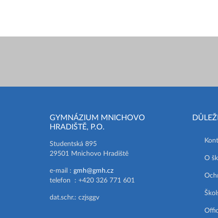
GYMNÁZIUM MNICHOVO
DŮLEŽ
HRADIŠTĚ, P.O.
Kont
Studentská 895
29501 Mnichovo Hradiště
O šk
e-mail :
gmh@gmh.cz
Ochr
telefon : +420 326 771 601
Škol
dat.schr.: czjsggv
Offi