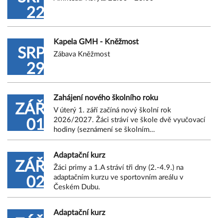
22
Kapela GMH - Kněžmost
SRP
Zábava Kněžmost
29
Zahájení nového školního roku
ZÁŘ
V úterý 1. září začíná nový školní rok
2026/2027. Žáci stráví ve škole dvě vyučovací
01
hodiny (seznámení se školním…
Adaptační kurz
ZÁŘ
Žáci primy a 1.A stráví tři dny (2.-4.9.) na
adaptačním kurzu ve sportovním areálu v
02
Českém Dubu.
Adaptační kurz