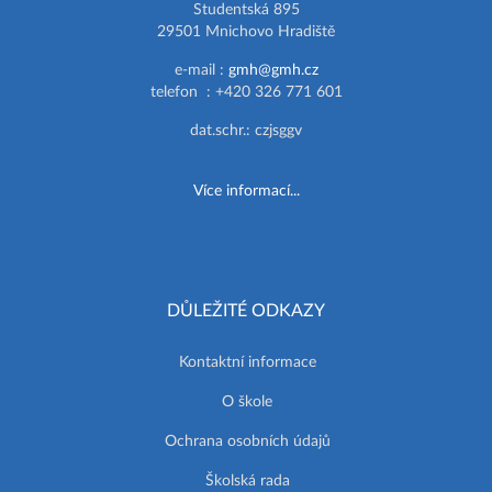
Studentská 895
29501 Mnichovo Hradiště
e-mail :
gmh@gmh.cz
telefon : +420 326 771 601
dat.schr.: czjsggv
Více informací...
DŮLEŽITÉ ODKAZY
Kontaktní informace
O škole
Ochrana osobních údajů
Školská rada