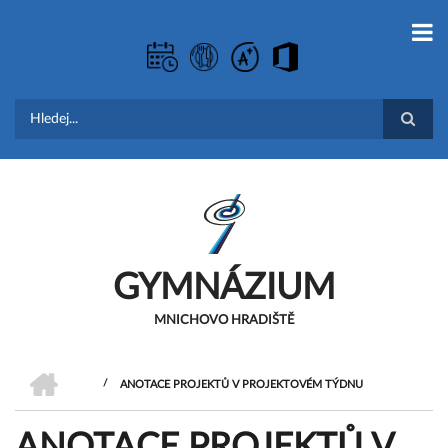
Přejít
k
hlavnímu
obsahu
Hledat
GYMNÁZIUM
MNICHOVO HRADIŠTĚ
DOMŮ
/
ANOTACE PROJEKTŮ V PROJEKTOVÉM TÝDNU
DROBEČKOVÁ
ANOTACE PROJEKTŮ V
NAVIGACE