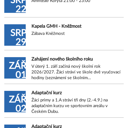
SRP
Amfiteatr Koryta 21:00 - 23:00
22
Kapela GMH - Kněžmost
SRP
Zábava Kněžmost
29
Zahájení nového školního roku
ZÁŘ
V úterý 1. září začíná nový školní rok
2026/2027. Žáci stráví ve škole dvě vyučovací
01
hodiny (seznámení se školním…
Adaptační kurz
ZÁŘ
Žáci primy a 1.A stráví tři dny (2.-4.9.) na
adaptačním kurzu ve sportovním areálu v
02
Českém Dubu.
Adaptační kurz