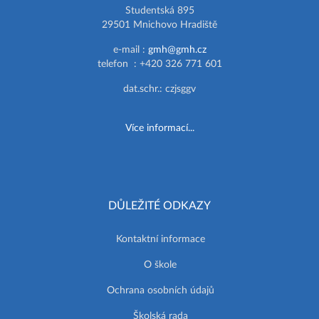
Studentská 895
29501 Mnichovo Hradiště
e-mail :
gmh@gmh.cz
telefon : +420 326 771 601
dat.schr.: czjsggv
Více informací...
DŮLEŽITÉ ODKAZY
Kontaktní informace
O škole
Ochrana osobních údajů
Školská rada