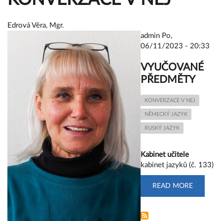
Edrová Věra, Mgr.
admin
Po,
06/11/2023 - 20:33
VYUČOVANÉ
PŘEDMĚTY
KONVERZACE V NEJ
NĚMECKÝ JAZYK
RUSKÝ JAZYK
Kabinet učitele
kabinet jazyků (č. 133)
READ MORE
ABOUT
EDROVÁ
VĚRA,
MGR.