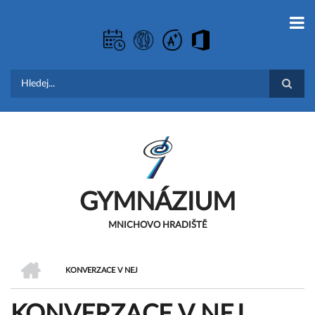
Přejít
k
hlavnímu
obsahu
Hledat
GYMNÁZIUM
MNICHOVO HRADIŠTĚ
DOMŮ
KONVERZACE V NEJ
DROBEČKOVÁ
KONVERZACE V NEJ
NAVIGACE