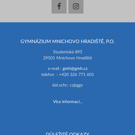
facebook
instagram
GYMNÁZIUM MNICHOVO HRADIŠTĚ, P.O.
Studentská 895
29501 Mnichovo Hradiště
e-mail :
gmh@gmh.cz
telefon : +420 326 771 601
dat.schr.: czjsggv
Více informací...
DŮLEŽITÉ ODKAZY