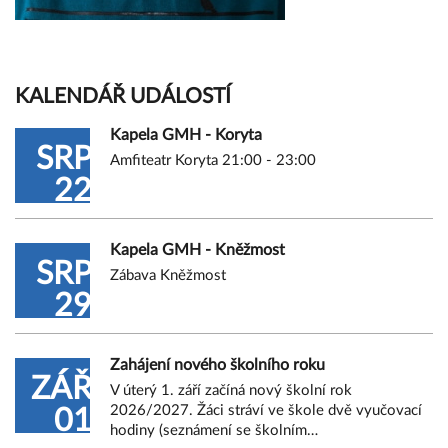
KALENDÁŘ UDÁLOSTÍ
Kapela GMH - Koryta
SRP
Amfiteatr Koryta 21:00 - 23:00
22
Kapela GMH - Kněžmost
SRP
Zábava Kněžmost
29
Zahájení nového školního roku
ZÁŘ
V úterý 1. září začíná nový školní rok
2026/2027. Žáci stráví ve škole dvě vyučovací
01
hodiny (seznámení se školním…