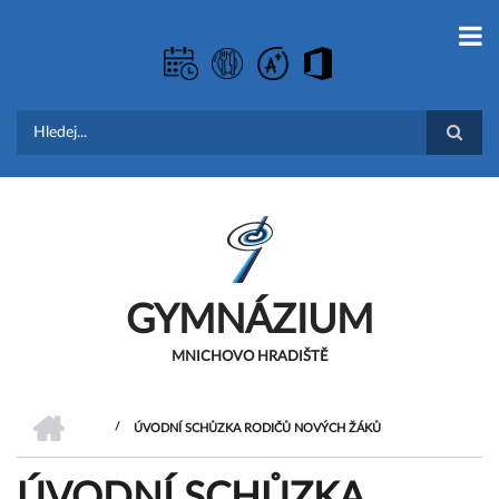
Přejít
k
hlavnímu
obsahu
Hledat
GYMNÁZIUM
MNICHOVO HRADIŠTĚ
DOMŮ
/
ÚVODNÍ SCHŮZKA RODIČŮ NOVÝCH ŽÁKŮ
DROBEČKOVÁ
ÚVODNÍ SCHŮZKA
NAVIGACE