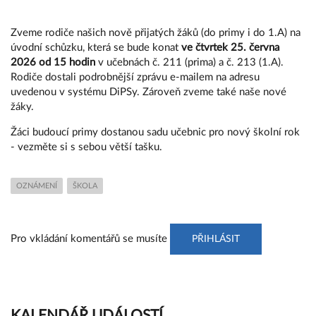
Zveme rodiče našich nově přijatých žáků (do primy i do 1.A) na
úvodní schůzku, která se bude konat
ve čtvrtek 25. června
2026 od 15 hodin
v učebnách č. 211 (prima) a č. 213 (1.A).
Rodiče dostali podrobnější zprávu e-mailem na adresu
uvedenou v systému DiPSy. Zároveň zveme také naše nové
žáky.
Žáci budoucí primy dostanou sadu učebnic pro nový školní rok
- vezměte si s sebou větší tašku.
OZNÁMENÍ
ŠKOLA
Pro vkládání komentářů se musíte
PŘIHLÁSIT
KALENDÁŘ UDÁLOSTÍ