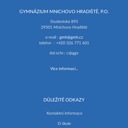
GYMNÁZIUM MNICHOVO HRADIŠTĚ, P.O.
Studentská 895
29501 Mnichovo Hradiště
e-mail :
gmh@gmh.cz
telefon : +420 326 771 601
dat.schr.: czjsggv
Více informací...
DŮLEŽITÉ ODKAZY
Kontaktní informace
O škole