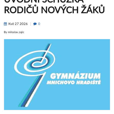
RODIČŮ NOVÝCH ŽÁKŮ
Kvě
27
2026
0
By
miloslav.zajic