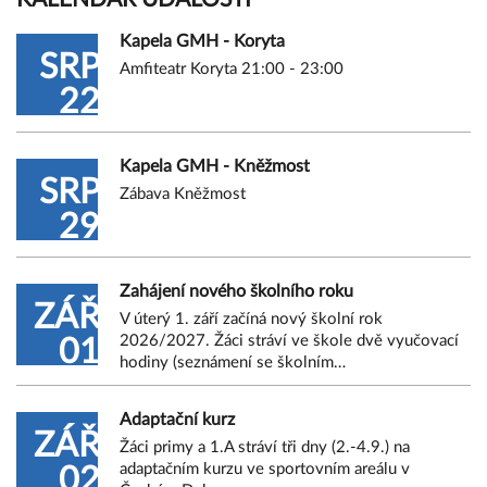
Kapela GMH - Koryta
SRP
Amfiteatr Koryta 21:00 - 23:00
22
Kapela GMH - Kněžmost
SRP
Zábava Kněžmost
29
Zahájení nového školního roku
ZÁŘ
V úterý 1. září začíná nový školní rok
2026/2027. Žáci stráví ve škole dvě vyučovací
01
hodiny (seznámení se školním…
Adaptační kurz
ZÁŘ
Žáci primy a 1.A stráví tři dny (2.-4.9.) na
adaptačním kurzu ve sportovním areálu v
02