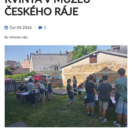
ČESKÉHO RÁJE
Čer
04
2026
0
By
miloslav.zajic