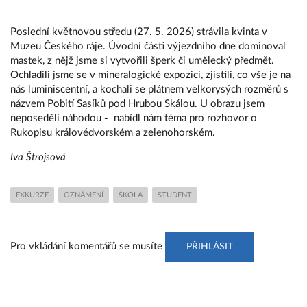
Poslední květnovou středu (27. 5. 2026) strávila kvinta v
Muzeu Českého ráje. Úvodní části výjezdního dne dominoval
mastek, z nějž jsme si vytvořili šperk či umělecký předmět.
Ochladili jsme se v mineralogické expozici, zjistili, co vše je na
nás luminiscentní, a kochali se plátnem velkorysých rozměrů s
názvem Pobití Sasíků pod Hrubou Skálou. U obrazu jsem
neposeděli náhodou - nabídl nám téma pro rozhovor o
Rukopisu královédvorském a zelenohorském.
Iva Štrojsová
EXKURZE
OZNÁMENÍ
ŠKOLA
STUDENT
Pro vkládání komentářů se musíte
PŘIHLÁSIT