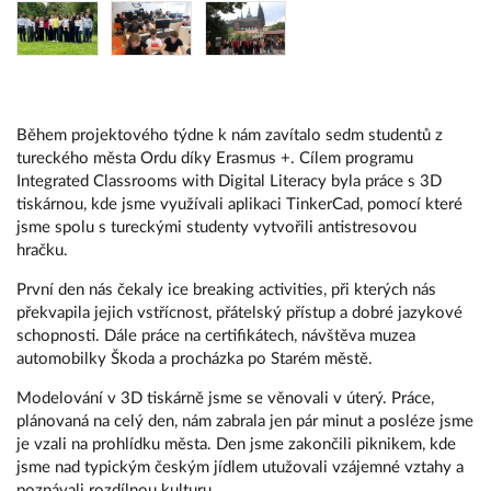
Během projektového týdne k nám zavítalo sedm studentů z
tureckého města Ordu díky Erasmus +. Cílem programu
Integrated Classrooms with Digital Literacy byla práce s 3D
tiskárnou, kde jsme využívali aplikaci TinkerCad, pomocí které
jsme spolu s tureckými studenty vytvořili antistresovou
hračku.
První den nás čekaly ice breaking activities, při kterých nás
překvapila jejich vstřícnost, přátelský přístup a dobré jazykové
schopnosti. Dále práce na certifikátech, návštěva muzea
automobilky Škoda a procházka po Starém městě.
Modelování v 3D tiskárně jsme se věnovali v úterý. Práce,
plánovaná na celý den, nám zabrala jen pár minut a posléze jsme
je vzali na prohlídku města. Den jsme zakončili piknikem, kde
jsme nad typickým českým jídlem utužovali vzájemné vztahy a
poznávali rozdílnou kulturu.