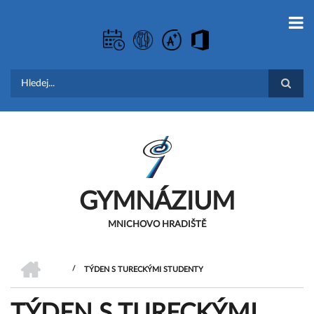
Přejít
k
hlavnímu
obsahu
Hledat
GYMNÁZIUM
MNICHOVO HRADIŠTĚ
DOMŮ
/
TÝDEN S TURECKÝMI STUDENTY
DROBEČKOVÁ
TÝDEN S TURECKÝMI
NAVIGACE