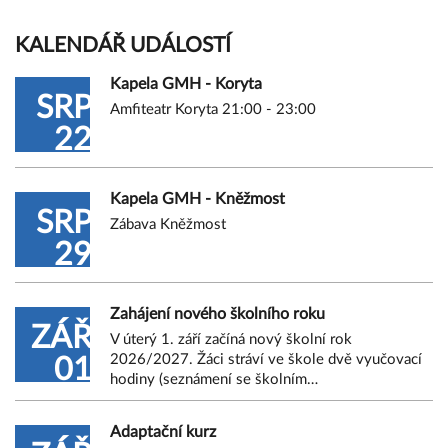
KALENDÁŘ UDÁLOSTÍ
Kapela GMH - Koryta
SRP
Amfiteatr Koryta 21:00 - 23:00
22
Kapela GMH - Kněžmost
SRP
Zábava Kněžmost
29
Zahájení nového školního roku
ZÁŘ
V úterý 1. září začíná nový školní rok
2026/2027. Žáci stráví ve škole dvě vyučovací
01
hodiny (seznámení se školním…
Adaptační kurz